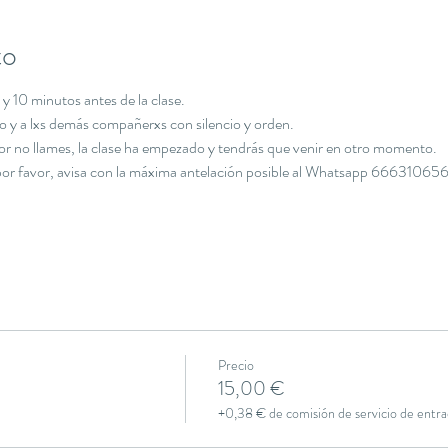
to
y 10 minutos antes de la clase.
cio y a lxs demás compañerxs con silencio y orden.
avor no llames, la clase ha empezado y tendrás que venir en otro momento.
, por favor, avisa con la máxima antelación posible al Whatsapp 666310656
Precio
15,00 €
+0,38 € de comisión de servicio de entra