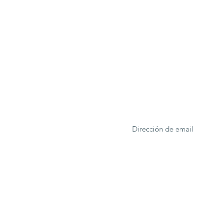
ONA
Formulario de suscrip