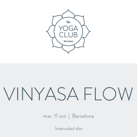
VINYASA FLOW
mar, 11 oct
  |  
Barcelona
Intensidad alta