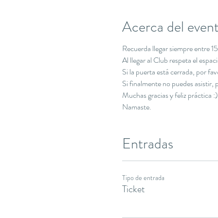
Acerca del even
Recuerda llegar siempre entre 15 
Al llegar al Club respeta el espa
Si la puerta está cerrada, por f
Si finalmente no puedes asistir
Muchas gracias y feliz práctica :)
Namaste.
Entradas
Tipo de entrada
Ticket