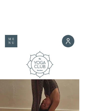
ME
NU