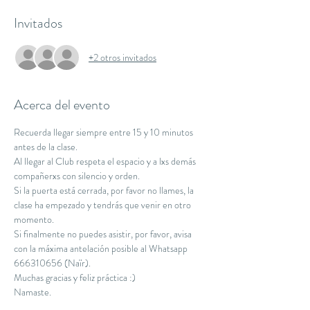
Invitados
+2 otros invitados
Acerca del evento
Recuerda llegar siempre entre 15 y 10 minutos 
antes de la clase.
Al llegar al Club respeta el espacio y a lxs demás 
compañerxs con silencio y orden.
Si la puerta está cerrada, por favor no llames, la 
clase ha empezado y tendrás que venir en otro 
momento.
Si finalmente no puedes asistir, por favor, avisa 
con la máxima antelación posible al Whatsapp 
666310656 (Naïr).
Muchas gracias y feliz práctica :)
Namaste.