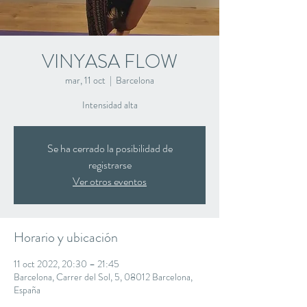
VINYASA FLOW
mar, 11 oct
  |  
Barcelona
Intensidad alta
Se ha cerrado la posibilidad de
registrarse
Ver otros eventos
Horario y ubicación
11 oct 2022, 20:30 – 21:45
Barcelona, Carrer del Sol, 5, 08012 Barcelona,
España