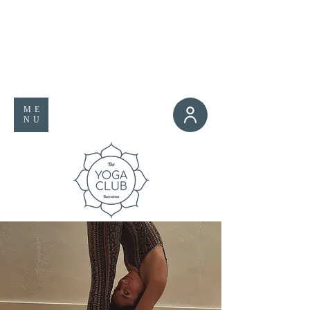
ME
NU