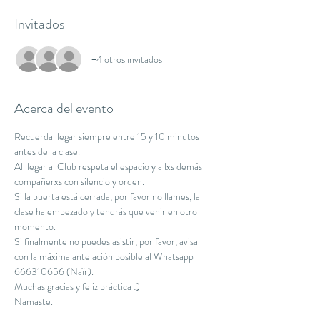
Invitados
+4 otros invitados
Acerca del evento
Recuerda llegar siempre entre 15 y 10 minutos 
antes de la clase.
Al llegar al Club respeta el espacio y a lxs demás 
compañerxs con silencio y orden.
Si la puerta está cerrada, por favor no llames, la 
clase ha empezado y tendrás que venir en otro 
momento.
Si finalmente no puedes asistir, por favor, avisa 
con la máxima antelación posible al Whatsapp 
666310656 (Naïr).
Muchas gracias y feliz práctica :)
Namaste.