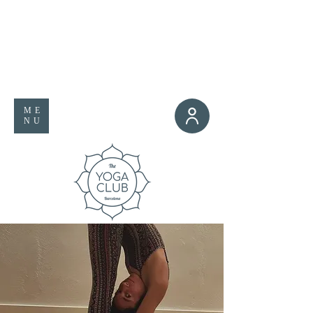
ME
NU