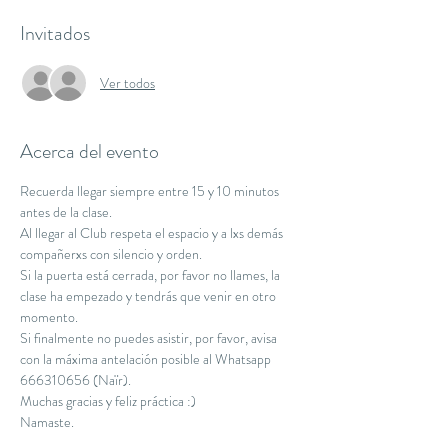
Invitados
Ver todos
Acerca del evento
Recuerda llegar siempre entre 15 y 10 minutos 
antes de la clase.
Al llegar al Club respeta el espacio y a lxs demás 
compañerxs con silencio y orden.
Si la puerta está cerrada, por favor no llames, la 
clase ha empezado y tendrás que venir en otro 
momento.
Si finalmente no puedes asistir, por favor, avisa 
con la máxima antelación posible al Whatsapp 
666310656 (Naïr).
Muchas gracias y feliz práctica :)
Namaste.