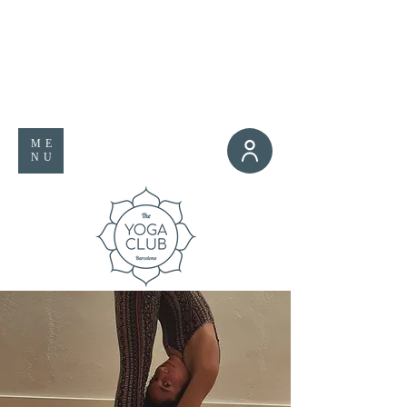
ME
NU