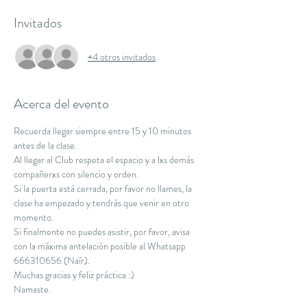
Invitados
+4 otros invitados
Acerca del evento
Recuerda llegar siempre entre 15 y 10 minutos 
antes de la clase.
Al llegar al Club respeta el espacio y a lxs demás 
compañerxs con silencio y orden.
Si la puerta está cerrada, por favor no llames, la 
clase ha empezado y tendrás que venir en otro 
momento.
Si finalmente no puedes asistir, por favor, avisa 
con la máxima antelación posible al Whatsapp 
666310656 (Naïr).
Muchas gracias y feliz práctica :)
Namaste.