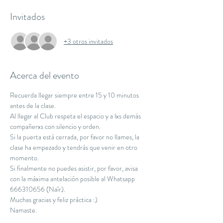
Invitados
+3 otros invitados
Acerca del evento
Recuerda llegar siempre entre 15 y 10 minutos 
antes de la clase.
Al llegar al Club respeta el espacio y a lxs demás 
compañerxs con silencio y orden.
Si la puerta está cerrada, por favor no llames, la 
clase ha empezado y tendrás que venir en otro 
momento.
Si finalmente no puedes asistir, por favor, avisa 
con la máxima antelación posible al Whatsapp 
666310656 (Naïr).
Muchas gracias y feliz práctica :)
Namaste.