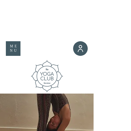
ME
NU