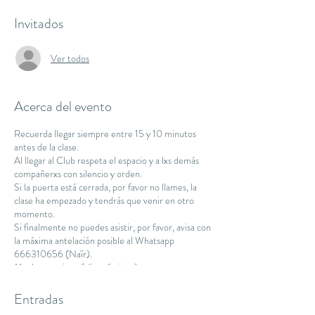
Invitados
Ver todos
Acerca del evento
Recuerda llegar siempre entre 15 y 10 minutos
antes de la clase.
Al llegar al Club respeta el espacio y a lxs demás
compañerxs con silencio y orden.
Si la puerta está cerrada, por favor no llames, la
clase ha empezado y tendrás que venir en otro
momento.
Si finalmente no puedes asistir, por favor, avisa con
la máxima antelación posible al Whatsapp
666310656 (Naïr).
Muchas gracias y feliz práctica :)
Namaste.
Entradas