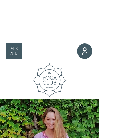
ME
NU