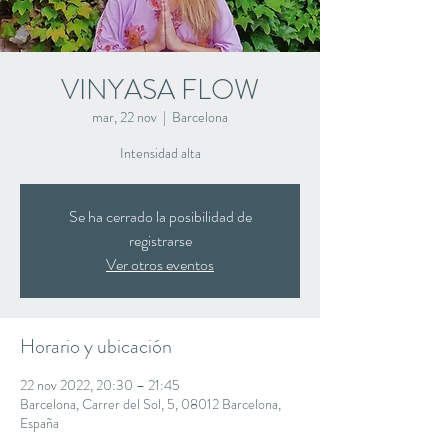
VINYASA FLOW
mar, 22 nov
  |  
Barcelona
Intensidad alta
Se ha cerrado la posibilidad de
registrarse
Ver otros eventos
Horario y ubicación
22 nov 2022, 20:30 – 21:45
Barcelona, Carrer del Sol, 5, 08012 Barcelona,
España