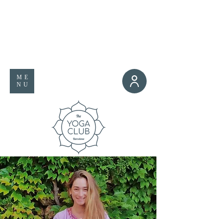
ME
NU