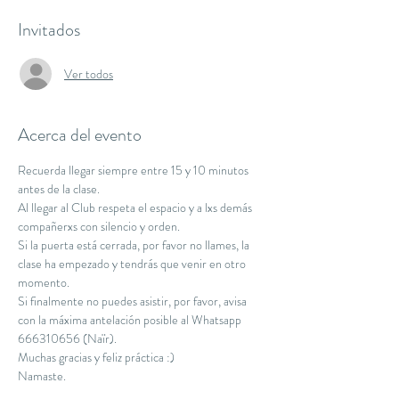
Invitados
Ver todos
Acerca del evento
Recuerda llegar siempre entre 15 y 10 minutos 
antes de la clase.
Al llegar al Club respeta el espacio y a lxs demás 
compañerxs con silencio y orden.
Si la puerta está cerrada, por favor no llames, la 
clase ha empezado y tendrás que venir en otro 
momento.
Si finalmente no puedes asistir, por favor, avisa 
con la máxima antelación posible al Whatsapp 
666310656 (Naïr).
Muchas gracias y feliz práctica :)
Namaste.