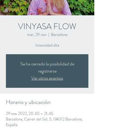
VINYASA FLOW
mar, 29 nov
  |  
Barcelona
Intensidad alta
Se ha cerrado la posibilidad de
registrarse
Ver otros eventos
Horario y ubicación
29 nov 2022, 20:30 – 21:45
Barcelona, Carrer del Sol, 5, 08012 Barcelona,
España