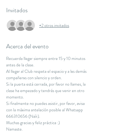
Invitados
+2 otros invitados
Acerca del evento
Recuerda llegar siempre entre 15 y 10 minutos 
antes de la clase.
Al llegar al Club respeta el espacio y a lxs demás 
compañerxs con silencio y orden.
Si la puerta está cerrada, por favor no llames, la 
clase ha empezado y tendrás que venir en otro 
momento.
Si finalmente no puedes asistir, por favor, avisa 
con la máxima antelación posible al Whatsapp 
666310656 (Naïr).
Muchas gracias y feliz práctica :)
Namaste.