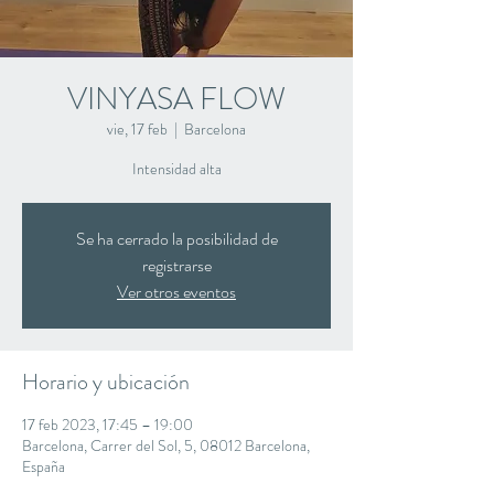
VINYASA FLOW
vie, 17 feb
  |  
Barcelona
Intensidad alta
Se ha cerrado la posibilidad de
registrarse
Ver otros eventos
Horario y ubicación
17 feb 2023, 17:45 – 19:00
Barcelona, Carrer del Sol, 5, 08012 Barcelona,
España