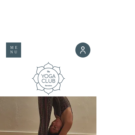
ME
NU