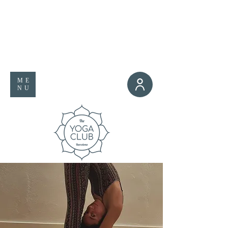
ME
NU