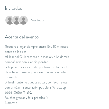
Invitados
Ver todos
Acerca del evento
Recuerda llegar siempre entre 15 y 10 minutos 
antes de la clase.
Al llegar al Club respeta el espacio y a lxs demás 
compañerxs con silencio y orden.
Si la puerta está cerrada, por favor no llames, la 
clase ha empezado y tendrás que venir en otro 
momento.
Si finalmente no puedes asistir, por favor, avisa 
con la máxima antelación posible al Whatsapp 
666310656 (Naïr).
Muchas gracias y feliz práctica :)
Namaste.