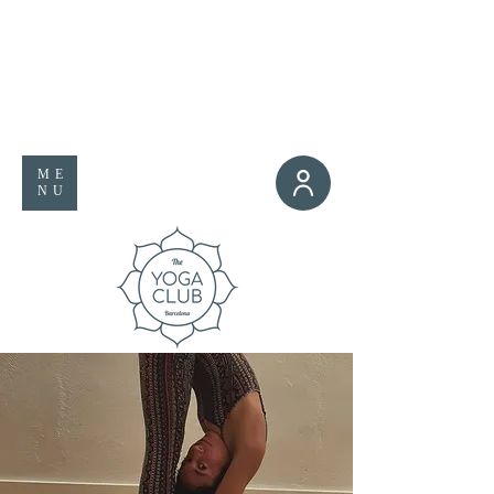
ME
NU