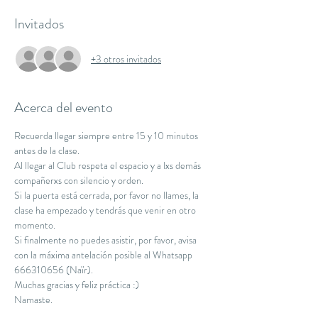
Invitados
+3 otros invitados
Acerca del evento
Recuerda llegar siempre entre 15 y 10 minutos 
antes de la clase.
Al llegar al Club respeta el espacio y a lxs demás 
compañerxs con silencio y orden.
Si la puerta está cerrada, por favor no llames, la 
clase ha empezado y tendrás que venir en otro 
momento.
Si finalmente no puedes asistir, por favor, avisa 
con la máxima antelación posible al Whatsapp 
666310656 (Naïr).
Muchas gracias y feliz práctica :)
Namaste.