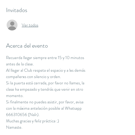
Invitados
Ver todos
Acerca del evento
Recuerda llegar siempre entre 15 y 10 minutos 
antes de la clase.
Al llegar al Club respeta el espacio y a lxs demás 
compañerxs con silencio y orden.
Si la puerta está cerrada, por favor no llames, la 
clase ha empezado y tendrás que venir en otro 
momento.
Si finalmente no puedes asistir, por favor, avisa 
con la máxima antelación posible al Whatsapp 
666310656 (Naïr).
Muchas gracias y feliz práctica :)
Namaste.