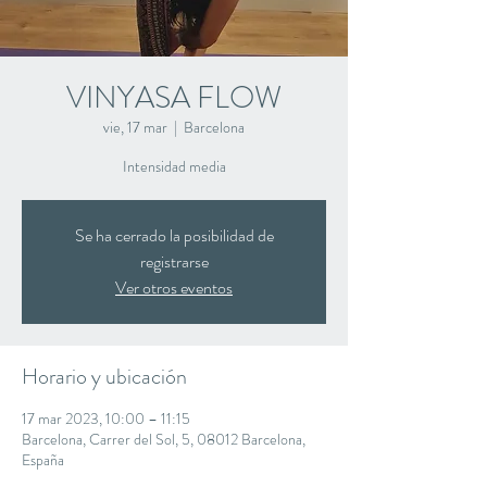
VINYASA FLOW
vie, 17 mar
  |  
Barcelona
Intensidad media
Se ha cerrado la posibilidad de
registrarse
Ver otros eventos
Horario y ubicación
17 mar 2023, 10:00 – 11:15
Barcelona, Carrer del Sol, 5, 08012 Barcelona,
España