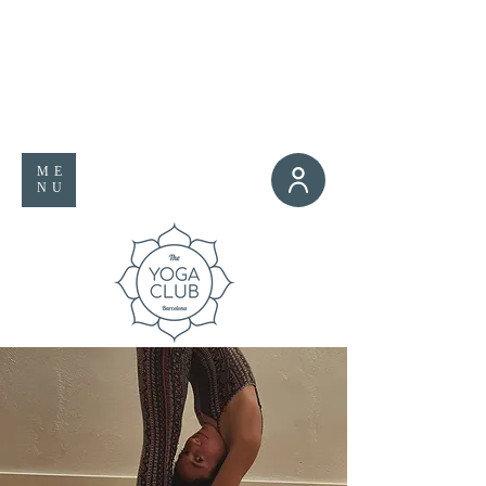
ME
NU