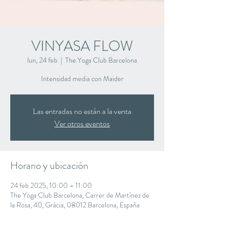
VINYASA FLOW
lun, 24 feb
  |  
The Yoga Club Barcelona
Intensidad media con Maider
Las entradas no están a la venta
Ver otros eventos
Horario y ubicación
24 feb 2025, 10:00 – 11:00
The Yoga Club Barcelona, Carrer de Martínez de
la Rosa, 40, Gràcia, 08012 Barcelona, España