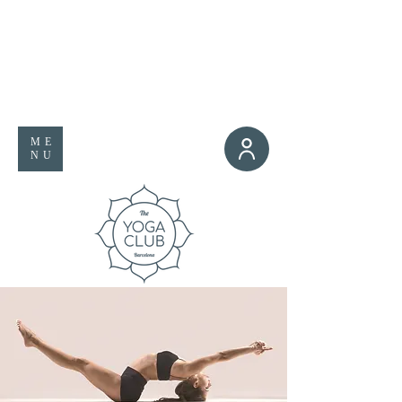
ME
NU