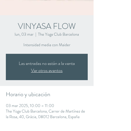
VINYASA FLOW
lun, 03 mar
  |  
The Yoga Club Barcelona
Intensidad media con Maider
Las entradas no están a la venta
Ver otros eventos
Horario y ubicación
03 mar 2025, 10:00 – 11:00
The Yoga Club Barcelona, Carrer de Martínez de
la Rosa, 40, Gràcia, 08012 Barcelona, España