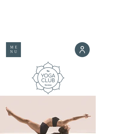
ME
NU