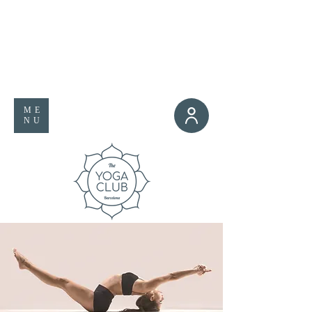
ME
NU