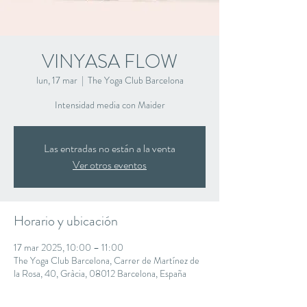
VINYASA FLOW
lun, 17 mar
  |  
The Yoga Club Barcelona
Intensidad media con Maider
Las entradas no están a la venta
Ver otros eventos
Horario y ubicación
17 mar 2025, 10:00 – 11:00
The Yoga Club Barcelona, Carrer de Martínez de
la Rosa, 40, Gràcia, 08012 Barcelona, España