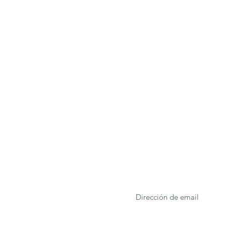
ONA
Formulario de suscrip