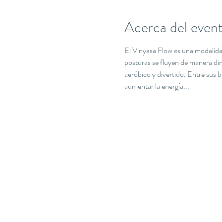
Acerca del even
El Vinyasa Flow es una modalidad 
posturas se fluyen de manera din
aeróbico y divertido. Entre sus be
aumentar la energía...