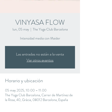
VINYASA FLOW
lun, 05 may
  |  
The Yoga Club Barcelona
Intensidad media con Maider
Las entradas no están a la venta
Ver otros eventos
Horario y ubicación
05 may 2025, 10:00 – 11:00
The Yoga Club Barcelona, Carrer de Martínez de
la Rosa, 40, Gràcia, 08012 Barcelona, España