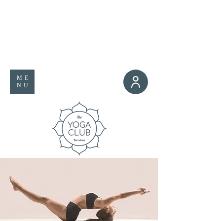
ME
NU