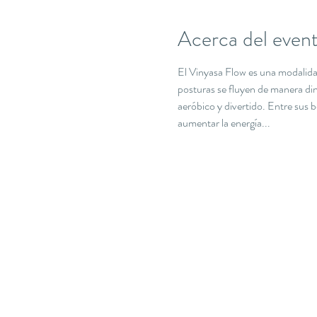
Acerca del even
El Vinyasa Flow es una modalidad 
posturas se fluyen de manera din
aeróbico y divertido. Entre sus be
aumentar la energía...