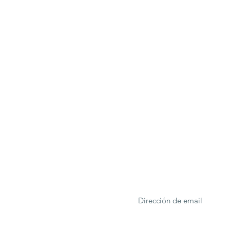
ONA
Formulario de suscrip