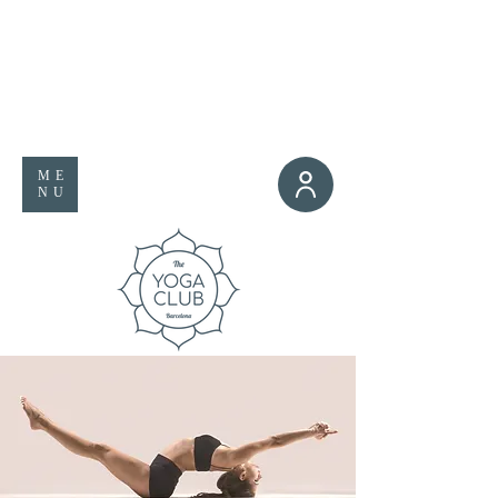
ME
NU