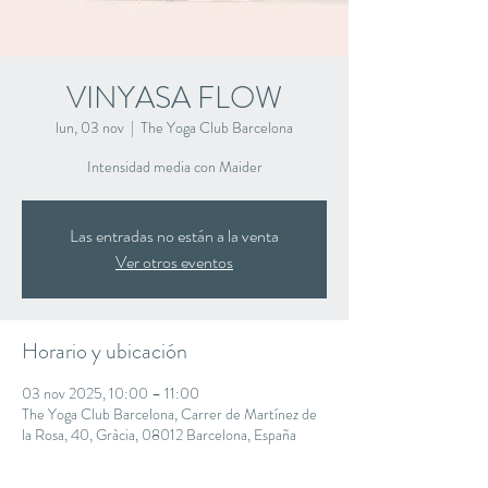
VINYASA FLOW
lun, 03 nov
  |  
The Yoga Club Barcelona
Intensidad media con Maider
Las entradas no están a la venta
Ver otros eventos
Horario y ubicación
03 nov 2025, 10:00 – 11:00
The Yoga Club Barcelona, Carrer de Martínez de
la Rosa, 40, Gràcia, 08012 Barcelona, España