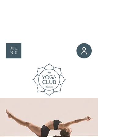
ME
NU