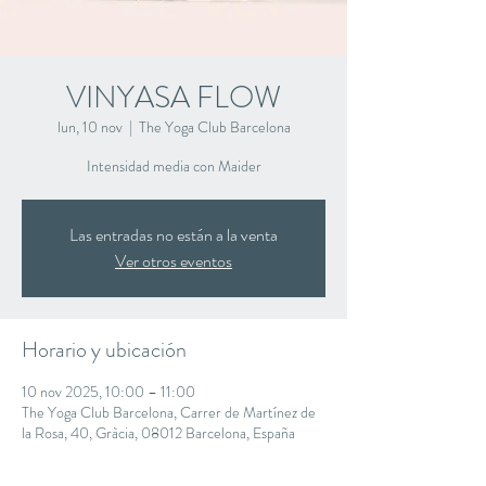
VINYASA FLOW
lun, 10 nov
  |  
The Yoga Club Barcelona
Intensidad media con Maider
Las entradas no están a la venta
Ver otros eventos
Horario y ubicación
10 nov 2025, 10:00 – 11:00
The Yoga Club Barcelona, Carrer de Martínez de
la Rosa, 40, Gràcia, 08012 Barcelona, España