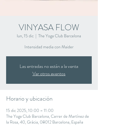
VINYASA FLOW
lun, 15 dic
  |  
The Yoga Club Barcelona
Intensidad media con Maider
Las entradas no están a la venta
Ver otros eventos
Horario y ubicación
15 dic 2025, 10:00 – 11:00
The Yoga Club Barcelona, Carrer de Martínez de
la Rosa, 40, Gràcia, 08012 Barcelona, España