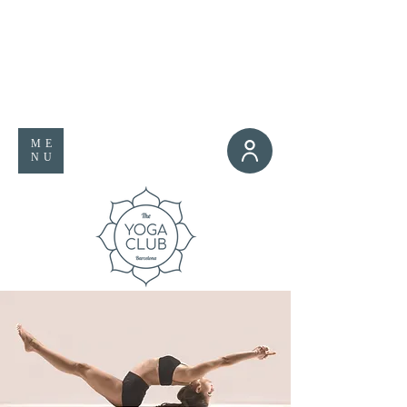
ME
NU