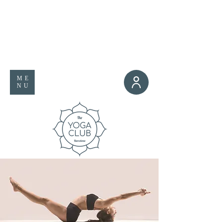
ME
NU