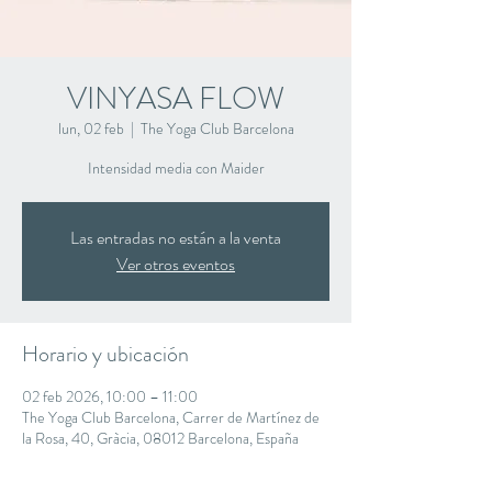
VINYASA FLOW
lun, 02 feb
  |  
The Yoga Club Barcelona
Intensidad media con Maider
Las entradas no están a la venta
Ver otros eventos
Horario y ubicación
02 feb 2026, 10:00 – 11:00
The Yoga Club Barcelona, Carrer de Martínez de
la Rosa, 40, Gràcia, 08012 Barcelona, España