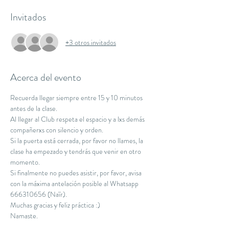
Invitados
+3 otros invitados
Acerca del evento
Recuerda llegar siempre entre 15 y 10 minutos 
antes de la clase.
Al llegar al Club respeta el espacio y a lxs demás 
compañerxs con silencio y orden.
Si la puerta está cerrada, por favor no llames, la 
clase ha empezado y tendrás que venir en otro 
momento.
Si finalmente no puedes asistir, por favor, avisa 
con la máxima antelación posible al Whatsapp 
666310656 (Naïr).
Muchas gracias y feliz práctica :)
Namaste.