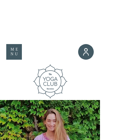
ME
NU