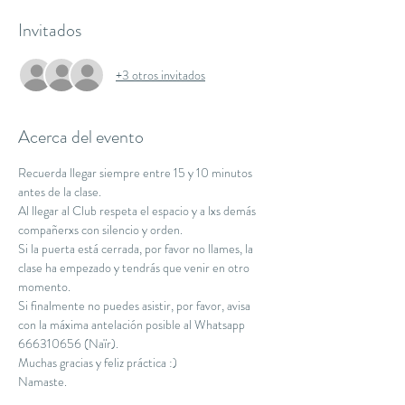
Invitados
+3 otros invitados
Acerca del evento
Recuerda llegar siempre entre 15 y 10 minutos 
antes de la clase.
Al llegar al Club respeta el espacio y a lxs demás 
compañerxs con silencio y orden.
Si la puerta está cerrada, por favor no llames, la 
clase ha empezado y tendrás que venir en otro 
momento.
Si finalmente no puedes asistir, por favor, avisa 
con la máxima antelación posible al Whatsapp 
666310656 (Naïr).
Muchas gracias y feliz práctica :)
Namaste.