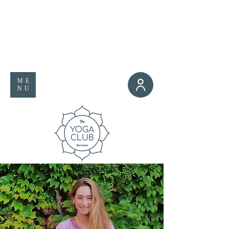
ME
NU