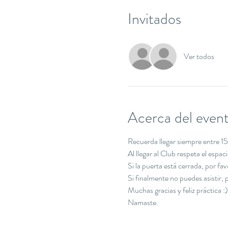
Invitados
Ver todos
Acerca del even
Recuerda llegar siempre entre 15 
Al llegar al Club respeta el espa
Si la puerta está cerrada, por f
Si finalmente no puedes asistir
Muchas gracias y feliz práctica :)
Namaste.