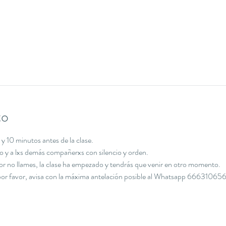
to
y 10 minutos antes de la clase.
cio y a lxs demás compañerxs con silencio y orden.
avor no llames, la clase ha empezado y tendrás que venir en otro momento.
, por favor, avisa con la máxima antelación posible al Whatsapp 666310656