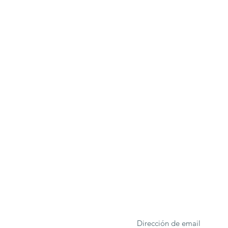
ONA
Formulario de suscrip