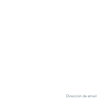
ONA
Formulario de suscrip