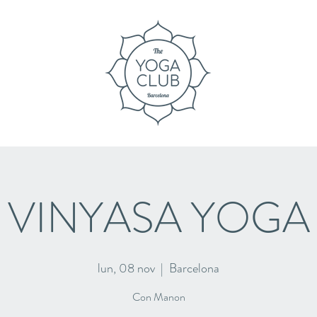
VINYASA YOGA
lun, 08 nov
  |  
Barcelona
Con Manon