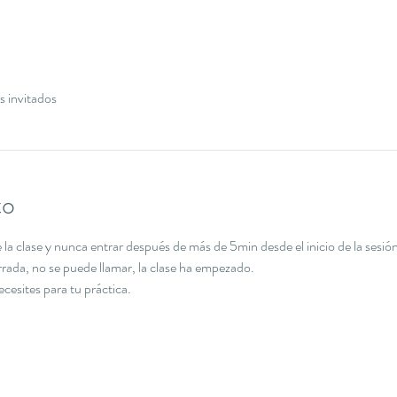
s invitados
to
la clase y nunca entrar después de más de 5min desde el inicio de la sesión
errada, no se puede llamar, la clase ha empezado.
necesites para tu práctica.