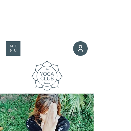
ME
NU