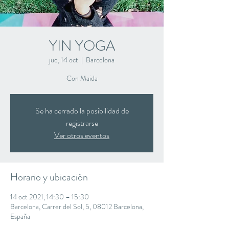
YIN YOGA
jue, 14 oct
  |  
Barcelona
Con Maida
Se ha cerrado la posibilidad de
registrarse
Ver otros eventos
Horario y ubicación
14 oct 2021, 14:30 – 15:30
Barcelona, Carrer del Sol, 5, 08012 Barcelona,
España