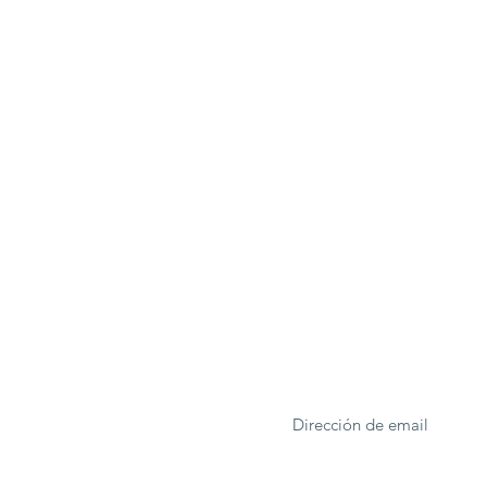
ONA
Formulario de suscrip