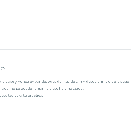
to
la clase y nunca entrar después de más de 5min desde el inicio de la sesión
errada, no se puede llamar, la clase ha empezado.
necesites para tu práctica.