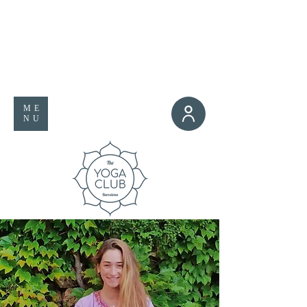
ME
NU