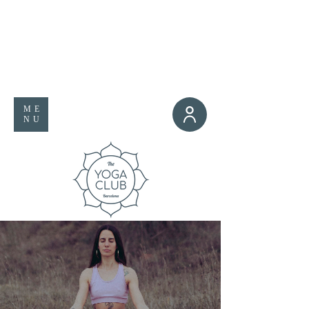
ME
NU