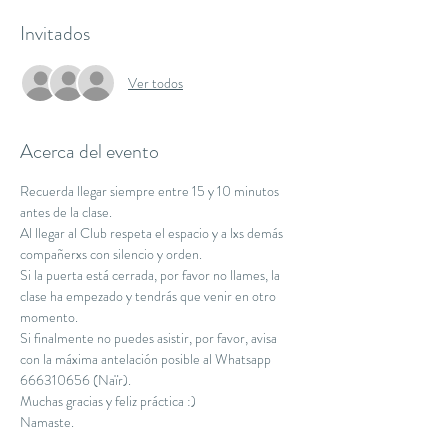
Invitados
Ver todos
Acerca del evento
Recuerda llegar siempre entre 15 y 10 minutos 
antes de la clase.
Al llegar al Club respeta el espacio y a lxs demás 
compañerxs con silencio y orden.
Si la puerta está cerrada, por favor no llames, la 
clase ha empezado y tendrás que venir en otro 
momento.
Si finalmente no puedes asistir, por favor, avisa 
con la máxima antelación posible al Whatsapp 
666310656 (Naïr).
Muchas gracias y feliz práctica :)
Namaste.