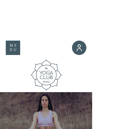
ME
NU