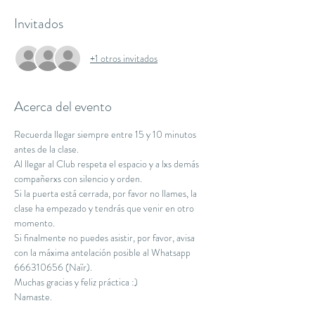
Invitados
+1 otros invitados
Acerca del evento
Recuerda llegar siempre entre 15 y 10 minutos 
antes de la clase.
Al llegar al Club respeta el espacio y a lxs demás 
compañerxs con silencio y orden.
Si la puerta está cerrada, por favor no llames, la 
clase ha empezado y tendrás que venir en otro 
momento.
Si finalmente no puedes asistir, por favor, avisa 
con la máxima antelación posible al Whatsapp 
666310656 (Naïr).
Muchas gracias y feliz práctica :)
Namaste.