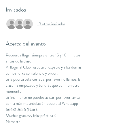
Invitados
+3 otros invitados
Acerca del evento
Recuerda llegar siempre entre 15 y 10 minutos 
antes de la clase.
Al llegar al Club respeta el espacio y a lxs demás 
compañerxs con silencio y orden.
Si la puerta está cerrada, por favor no llames, la 
clase ha empezado y tendrás que venir en otro 
momento.
Si finalmente no puedes asistir, por favor, avisa 
con la máxima antelación posible al Whatsapp 
666310656 (Naïr).
Muchas gracias y feliz práctica :)
Namaste.