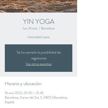
YIN YOGA
lun, 16 ene
  |  
Barcelona
Intensidad suave
Se ha cerrado la posibilidad de
registrarse
Ver otros eventos
Horario y ubicación
16 ene 2023, 20:30 – 21:45
Barcelona, Carrer del Sol, 5, 08012 Barcelona,
España