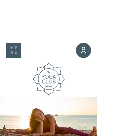
ME
NU