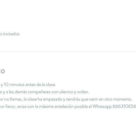
s invitados
to
y 10 minutos antes de la clase.
cio y a lxs demás compañerxs con silencio y orden.
avor no llames, la clase ha empezado y tendrás que venir en otro momento.
, por favor, avisa con la máxima antelación posible al Whatsapp 666310656