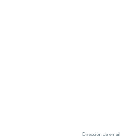
ONA
Formulario de suscrip