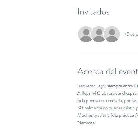
Invitados
+5 otro
Acerca del even
Recuerda llegar siempre entre 15 
Al llegar al Club respeta el espa
Si la puerta está cerrada, por f
Si finalmente no puedes asistir
Muchas gracias y feliz práctica :)
Namaste.