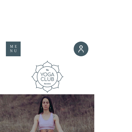
ME
NU