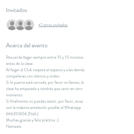
Invitados
+2 otros invitados
Acerca del evento
Recuerda llegar siempre entre 15 y 10 minutos 
antes de la clase.
Al llegar al Club respeta el espacio y a lxs demás 
compañerxs con silencio y orden.
Si la puerta está cerrada, por favor no llames, la 
clase ha empezado y tendrás que venir en otro 
momento.
Si finalmente no puedes asistir, por favor, avisa 
con la máxima antelación posible al Whatsapp 
666310656 (Naïr).
Muchas gracias y feliz práctica :)
Namaste.