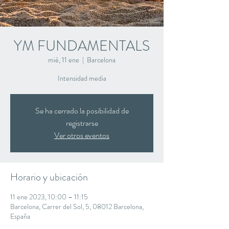
YM FUNDAMENTALS
mié, 11 ene
  |  
Barcelona
Intensidad media
Se ha cerrado la posibilidad de
registrarse
Ver otros eventos
Horario y ubicación
11 ene 2023, 10:00 – 11:15
Barcelona, Carrer del Sol, 5, 08012 Barcelona,
España