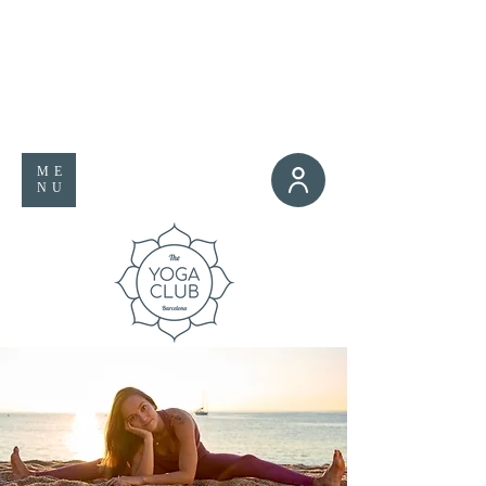
ME
NU