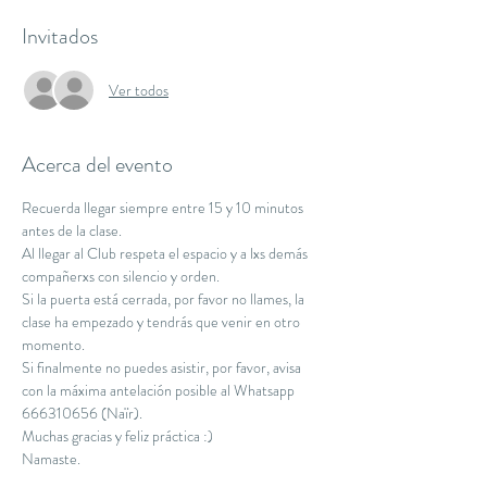
Invitados
Ver todos
Acerca del evento
Recuerda llegar siempre entre 15 y 10 minutos 
antes de la clase.
Al llegar al Club respeta el espacio y a lxs demás 
compañerxs con silencio y orden.
Si la puerta está cerrada, por favor no llames, la 
clase ha empezado y tendrás que venir en otro 
momento.
Si finalmente no puedes asistir, por favor, avisa 
con la máxima antelación posible al Whatsapp 
666310656 (Naïr).
Muchas gracias y feliz práctica :)
Namaste.