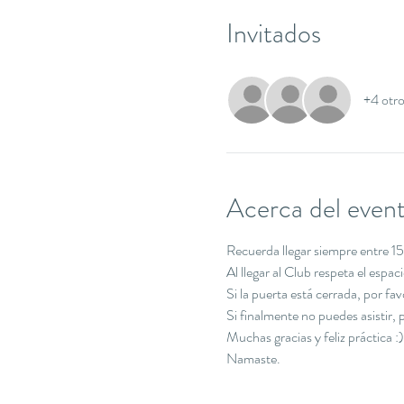
Invitados
+4 otro
Acerca del even
Recuerda llegar siempre entre 15 
Al llegar al Club respeta el espa
Si la puerta está cerrada, por f
Si finalmente no puedes asistir
Muchas gracias y feliz práctica :)
Namaste.