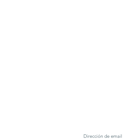
ONA
Formulario de suscrip