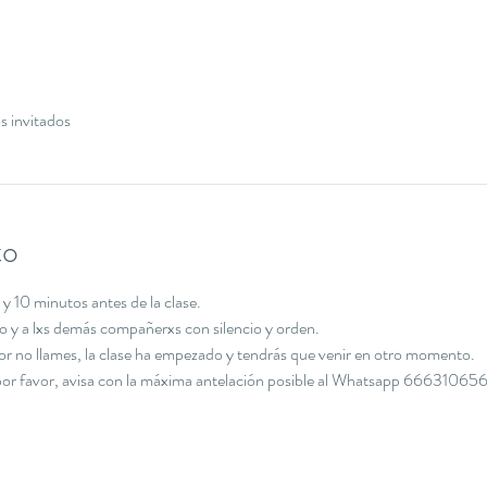
s invitados
to
y 10 minutos antes de la clase.
cio y a lxs demás compañerxs con silencio y orden.
avor no llames, la clase ha empezado y tendrás que venir en otro momento.
, por favor, avisa con la máxima antelación posible al Whatsapp 666310656