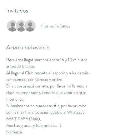
Invitados
+1 otros invitados
Acerca del evento
Recuerda llegar siempre entre 15 y 10 minutos 
antes de la clase.
Al llegar al Club respeta el espacio y a lxs demás 
compañerxs con silencio y orden.
Si la puerta está cerrada, por favor no llames, la 
clase ha empezado y tendrás que venir en otro 
momento.
Si finalmente no puedes asistir, por favor, avisa 
con la máxima antelación posible al Whatsapp 
666310656 (Naïr).
Muchas gracias y feliz práctica :)
Namaste.