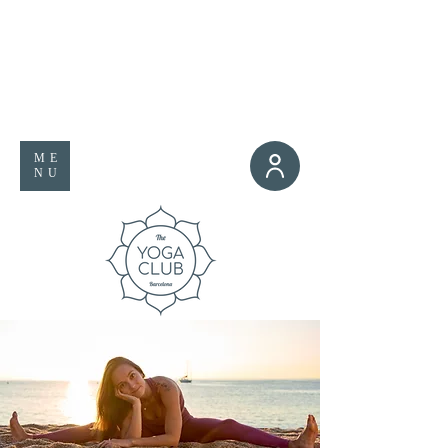
ME
NU