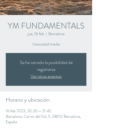
YM FUNDAMENTALS
jue, 16 feb
  |  
Barcelona
Intensidad media
Se ha cerrado la posibilidad de
registrarse
Ver otros eventos
Horario y ubicación
16 feb 2023, 20:30 – 21:45
Barcelona, Carrer del Sol, 5, 08012 Barcelona,
España