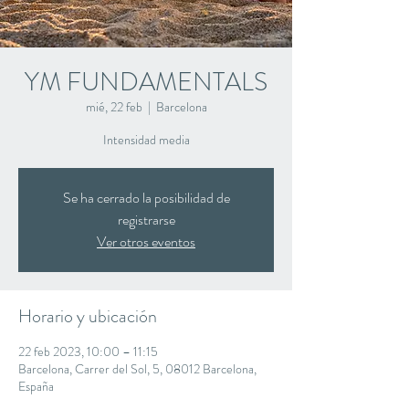
YM FUNDAMENTALS
mié, 22 feb
  |  
Barcelona
Intensidad media
Se ha cerrado la posibilidad de
registrarse
Ver otros eventos
Horario y ubicación
22 feb 2023, 10:00 – 11:15
Barcelona, Carrer del Sol, 5, 08012 Barcelona,
España