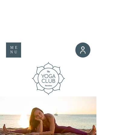
ME
NU