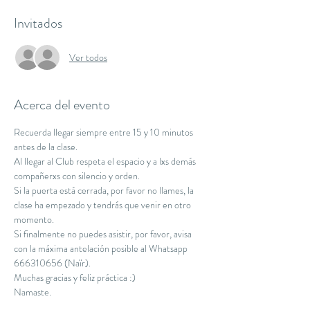
Invitados
Ver todos
Acerca del evento
Recuerda llegar siempre entre 15 y 10 minutos 
antes de la clase.
Al llegar al Club respeta el espacio y a lxs demás 
compañerxs con silencio y orden.
Si la puerta está cerrada, por favor no llames, la 
clase ha empezado y tendrás que venir en otro 
momento.
Si finalmente no puedes asistir, por favor, avisa 
con la máxima antelación posible al Whatsapp 
666310656 (Naïr).
Muchas gracias y feliz práctica :)
Namaste.