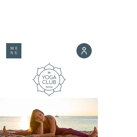
ME
NU