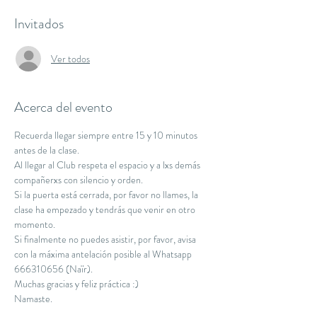
Invitados
Ver todos
Acerca del evento
Recuerda llegar siempre entre 15 y 10 minutos 
antes de la clase.
Al llegar al Club respeta el espacio y a lxs demás 
compañerxs con silencio y orden.
Si la puerta está cerrada, por favor no llames, la 
clase ha empezado y tendrás que venir en otro 
momento.
Si finalmente no puedes asistir, por favor, avisa 
con la máxima antelación posible al Whatsapp 
666310656 (Naïr).
Muchas gracias y feliz práctica :)
Namaste.