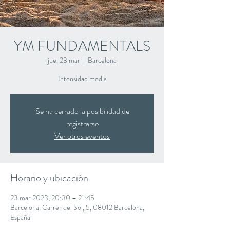
YM FUNDAMENTALS
jue, 23 mar
  |  
Barcelona
Intensidad media
Se ha cerrado la posibilidad de
registrarse
Ver otros eventos
Horario y ubicación
23 mar 2023, 20:30 – 21:45
Barcelona, Carrer del Sol, 5, 08012 Barcelona,
España