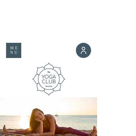
ME
NU