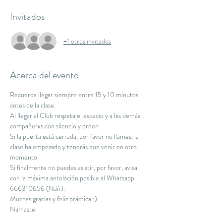
Invitados
+1 otros invitados
Acerca del evento
Recuerda llegar siempre entre 15 y 10 minutos 
antes de la clase.
Al llegar al Club respeta el espacio y a lxs demás 
compañerxs con silencio y orden.
Si la puerta está cerrada, por favor no llames, la 
clase ha empezado y tendrás que venir en otro 
momento.
Si finalmente no puedes asistir, por favor, avisa 
con la máxima antelación posible al Whatsapp 
666310656 (Naïr).
Muchas gracias y feliz práctica :)
Namaste.