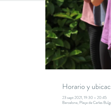
Horario y ubicac
23 sept 2021, 19:30 – 20:45
Barcelona, Plaça de Carles Buï