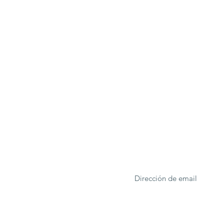
ONA
Formulario de suscrip