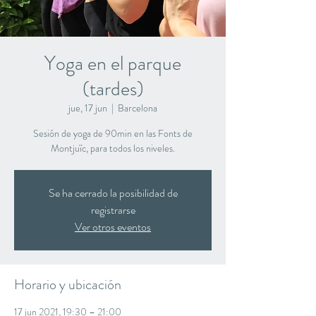
Yoga en el parque
(tardes)
jue, 17 jun
  |  
Barcelona
Sesión de yoga de 90min en las Fonts de
Montjuïc, para todos los niveles.
Se ha cerrado la posibilidad de
registrarse
Ver otros eventos
Horario y ubicación
17 jun 2021, 19:30 – 21:00