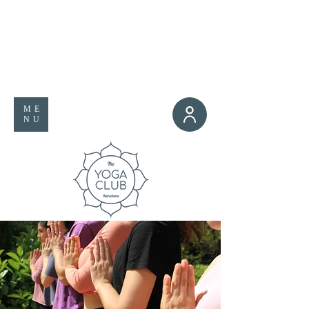
ME
NU