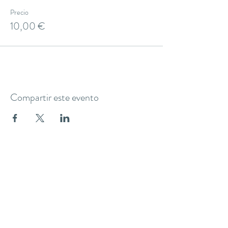
Precio
10,00 €
Compartir este evento
THE YOGA CLUB BARCELONA
C/ Martínez de la Rosa, 40 (Gràcia)
Barcelona