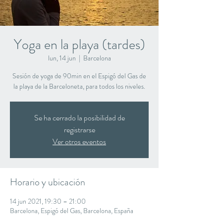
Yoga en la playa (tardes)
lun, 14 jun
  |  
Barcelona
Sesión de yoga de 90min en el Espigó del Gas de
la playa de la Barceloneta, para todos los niveles.
Se ha cerrado la posibilidad de
registrarse
Ver otros eventos
Horario y ubicación
14 jun 2021, 19:30 – 21:00
Barcelona, Espigó del Gas, Barcelona, España