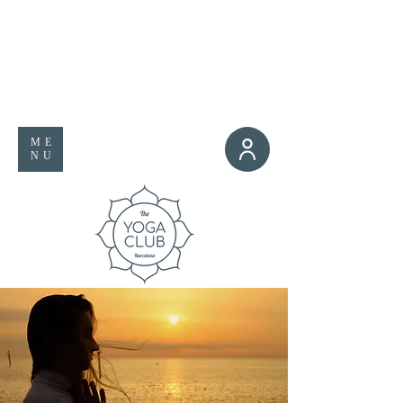
ME
NU