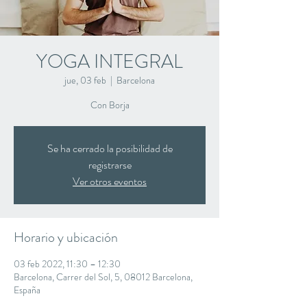
YOGA INTEGRAL
jue, 03 feb
  |  
Barcelona
Con Borja
Se ha cerrado la posibilidad de
registrarse
Ver otros eventos
Horario y ubicación
03 feb 2022, 11:30 – 12:30
Barcelona, Carrer del Sol, 5, 08012 Barcelona,
España