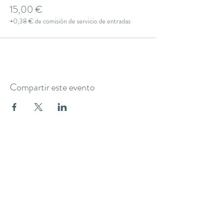
15,00 €
+0,38 € de comisión de servicio de entradas
Compartir este evento
THE YOGA CLUB BARCELONA
C/ Martínez de la Rosa, 40 (Gràcia)
Barcelona
theyogaclub.barcelona@gmail.com