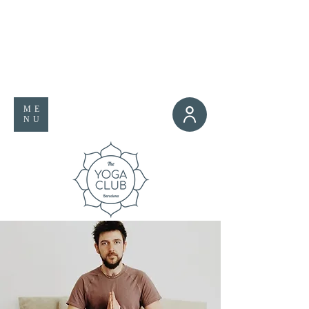
ME
NU