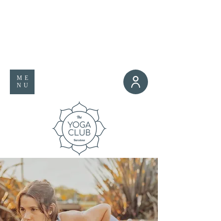
ME
NU