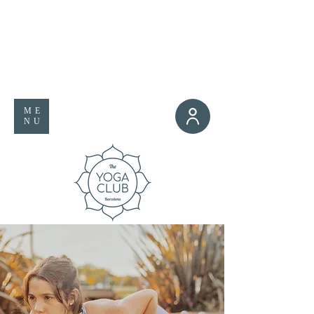
ME
NU