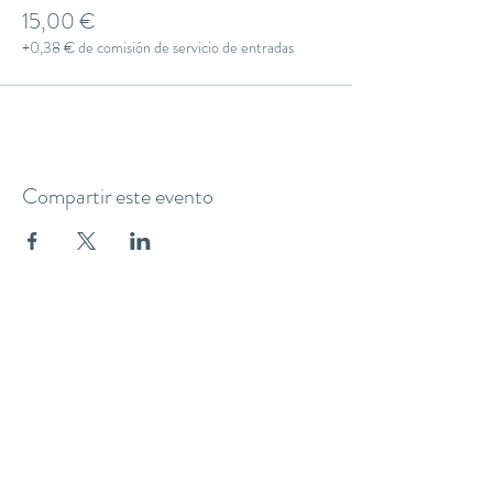
15,00 €
+0,38 € de comisión de servicio de entradas
Compartir este evento
THE YOGA CLUB BARCELONA
C/ Martínez de la Rosa, 40 (Gràcia)
Barcelona
theyogaclub.barcelona@gmail.com