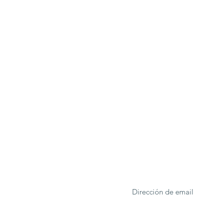
ONA
Formulario de suscrip