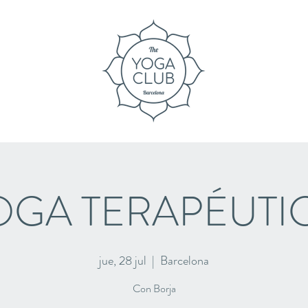
OGA TERAPÉUTI
jue, 28 jul
  |  
Barcelona
Con Borja