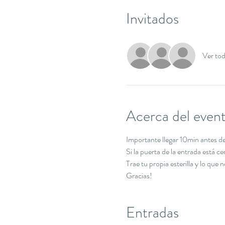
Invitados
Ver to
Acerca del even
Importante llegar 10min antes de 
Si la puerta de la entrada está c
Trae tu propia esterilla y lo que 
Gracias!
Entradas