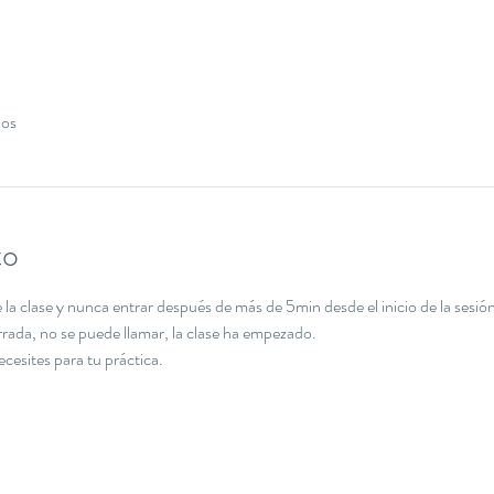
dos
to
la clase y nunca entrar después de más de 5min desde el inicio de la sesión
errada, no se puede llamar, la clase ha empezado.
necesites para tu práctica.