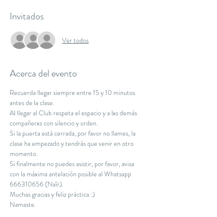
Invitados
Ver todos
Acerca del evento
Recuerda llegar siempre entre 15 y 10 minutos 
antes de la clase.
Al llegar al Club respeta el espacio y a lxs demás 
compañerxs con silencio y orden.
Si la puerta está cerrada, por favor no llames, la 
clase ha empezado y tendrás que venir en otro 
momento.
Si finalmente no puedes asistir, por favor, avisa 
con la máxima antelación posible al Whatsapp 
666310656 (Naïr).
Muchas gracias y feliz práctica :)
Namaste.