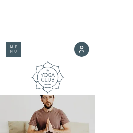
ME
NU