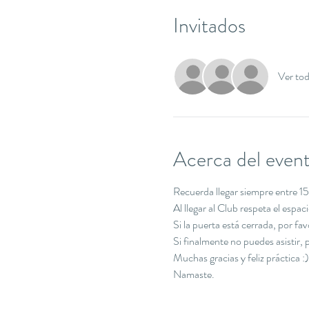
Invitados
Ver to
Acerca del even
Recuerda llegar siempre entre 15 
Al llegar al Club respeta el espa
Si la puerta está cerrada, por f
Si finalmente no puedes asistir
Muchas gracias y feliz práctica :)
Namaste.