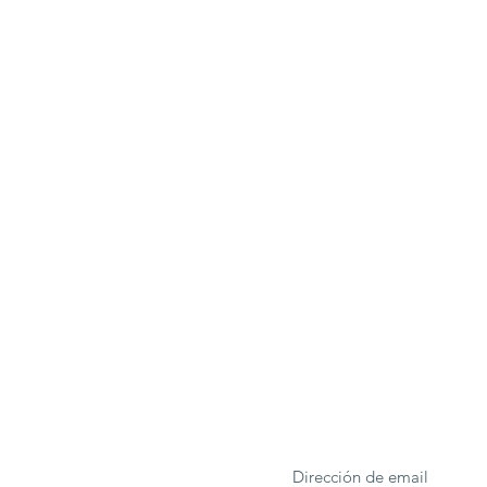
ONA
Formulario de suscrip