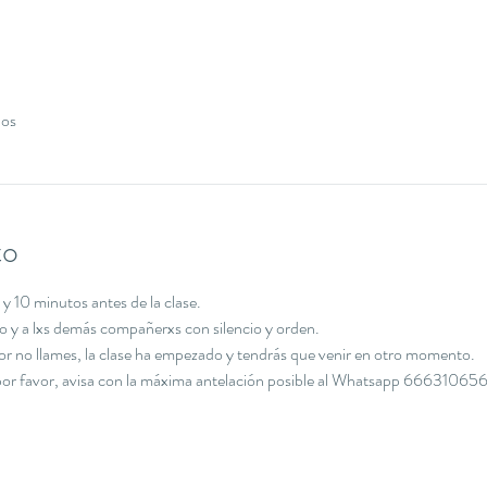
dos
to
y 10 minutos antes de la clase.
cio y a lxs demás compañerxs con silencio y orden.
avor no llames, la clase ha empezado y tendrás que venir en otro momento.
, por favor, avisa con la máxima antelación posible al Whatsapp 666310656