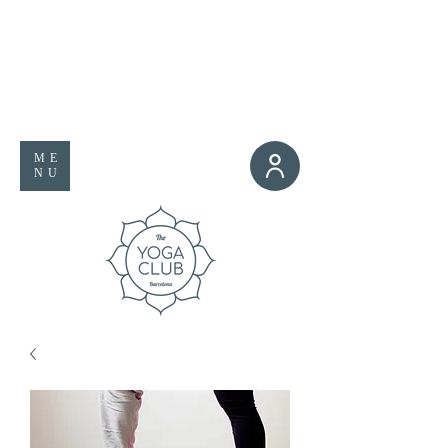
ME
NU